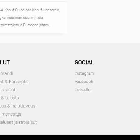
 Knauf Oy on osa Knauf-konsernia,
 yksi maailman suurimmista
ytoimittajista ja Euroopan johtav...
LUT
SOCIAL
 brändi
Instagram
at & konseptit
Facebook
 sisällöt
LinkedIn
 & tulosta
uus & haluttavuus
 menestys
lueet ja ratkaisut