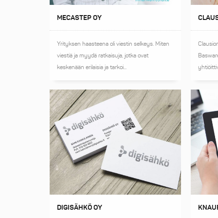
MECASTEP OY
CLAUS
Yrityksen haasteena oli viestin selkeys. Miten
Clausion
viestiä ja myydä ratkaisuja, jotka ovat
Basware
keskenään erilaisia ja tarkoi...
yhtiöitt
KNAU
DIGISÄHKÖ OY