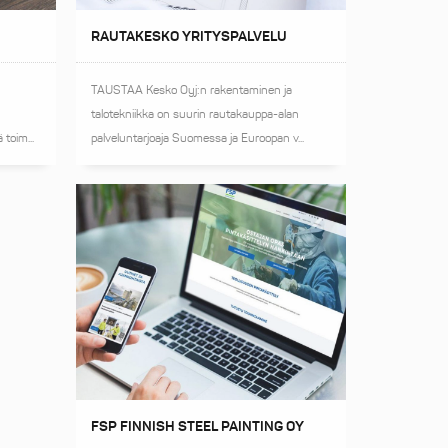
RAUTAKESKO YRITYSPALVELU
TAUSTAA Kesko Oyj:n rakentaminen ja
talotekniikka on suurin rautakauppa-alan
palveluntarjoaja Suomessa ja Euroopan v...
 toim...
FSP FINNISH STEEL PAINTING OY