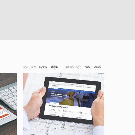
SORT BY:
NAME
DATE
DIRECTION:
ASC
DESC