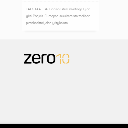
TAUSTAA FSP Finnish Steel Painting Oy on
yksi Pohjois-Euroopan suurimmista teollisen
pintakäsittelyalan yrityksistä....