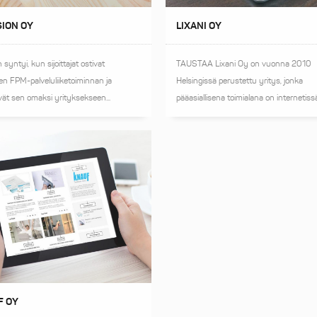
ION OY
LIXANI OY
 syntyi, kun sijoittajat ostivat
TAUSTAA Lixani Oy on vuonna 2010
n FPM-palveluliiketoiminnan ja
Helsingissä perustettu yritys, jonka
ivät sen omaksi yrityksekseen...
pääasiallisena toimialana on internetissä
F OY