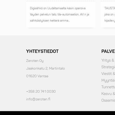
TAUSTAA
Digisähkö on Uudeltamaalta käsin operoiva
joka on
täyden palvelun talo, tila-automaation, AV:n ja
kipsilev
sähköistyksen ketterä amma...
YHTEYSTIEDOT
PALVE
Yritys &
Zeroten Oy
Strategi
Jaakonkatu 2, Martintalo
Viestit &
01620 Vantaa
Myyntiä
Tunnett
+358 20 741 0030
Kasvu &
info@zeroten.fi
Osaamisa