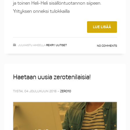
ja toinen Heli-Heli sisällöntuotannon siipeen.
Yrityksen onneksi tulokkailla
LUE LISÄÄ
JULKAISTU AIHEELLA
REKRY
,
UUTISET
NO COMMENTS
Haetaan uusia zerotenilaisia!
TIISTAI, 04 JOULUKUUN 2018
–
ZERO10