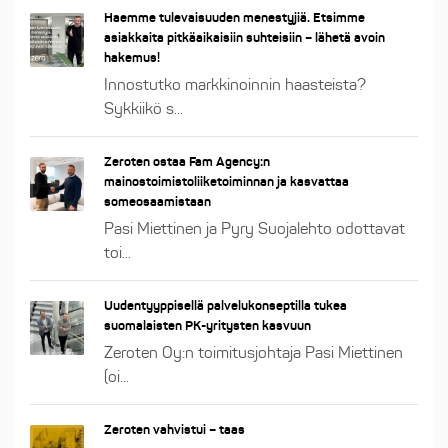
Haemme tulevaisuuden menestyjiä. Etsimme
asiakkaita pitkäaikaisiin suhteisiin – lähetä avoin
hakemus!
Innostutko markkinoinnin haasteista?
Sykkiikö s...
Zeroten ostaa Fam Agency:n
mainostoimistoliiketoiminnan ja kasvattaa
someosaamistaan
Pasi Miettinen ja Pyry Suojalehto odottavat
toi...
Uudentyyppisellä palvelukonseptilla tukea
suomalaisten PK-yritysten kasvuun
Zeroten Oy:n toimitusjohtaja Pasi Miettinen
(oi...
Zeroten vahvistui – taas