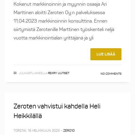
Kokenut markkinoinnin ja myynnin osaaja Ari
Marttinen aloitti Zeroten Oy:n palveluksessa
11.04.2023 markkinoinnin konsulttina. Ennen
siirtymistä Zerotenille Marttinen työskenteli neljä
vuotta markkinointialan yrittäjänä ja yli
LUE LISÄÄ
JULKAISTU AIHEELLA
REKRY
,
UUTISET
NO COMMENTS
Zeroten vahvistui kahdella Heli
Heikkilällä
TORSTAI, 16 HELMIKUUN 2023
–
ZERO10