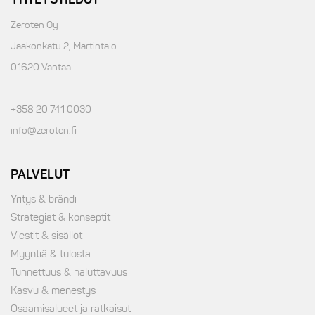
Zeroten Oy
Jaakonkatu 2, Martintalo
01620 Vantaa
+358 20 741 0030
info@zeroten.fi
PALVELUT
Yritys & brändi
Strategiat & konseptit
Viestit & sisällöt
Myyntiä & tulosta
Tunnettuus & haluttavuus
Kasvu & menestys
Osaamisalueet ja ratkaisut